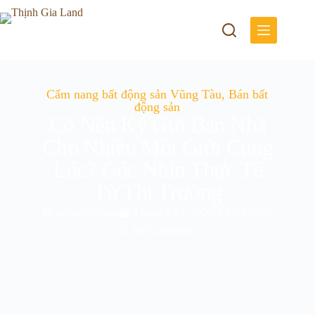
Cẩm nang bất động sản Vũng Tàu
,
Bán bất
động sản
Có Nên Ký Gửi Bán Nhà
Cho Nhiều Môi Giới Cùng
Lúc? Góc Nhìn Thực Tế
Từ Thị Trường
adminthinhgia
Tháng 5 30, 2026
4:44 chiều
No Comments