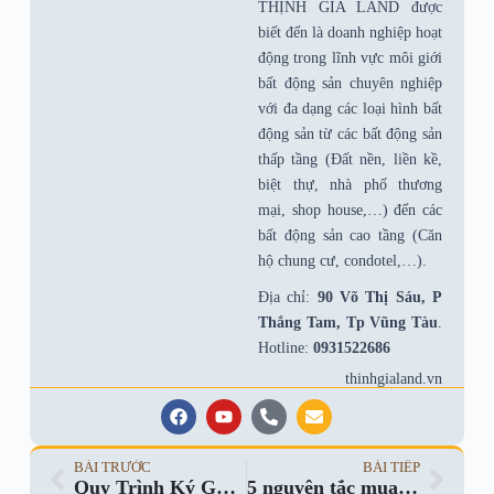
THỊNH GIA LAND được
biết đến là doanh nghiệp hoạt
động trong lĩnh vực môi giới
bất động sản chuyên nghiệp
với đa dạng các loại hình bất
động sản từ các bất động sản
thấp tầng (Ðất nền, liền kề,
biệt thự, nhà phố thương
mại, shop house,…) đến các
bất động sản cao tầng (Căn
hộ chung cư, condotel,…).
Địa chỉ:
90 Võ Thị Sáu, P
Thắng Tam, Tp Vũng Tàu
.
Hotline:
0931522686
thinhgialand.vn
BÀI TRƯỚC
BÀI TIẾP
Quy Trình Ký Gửi Bất Động Sản Tại Thịnh Gia Land
5 nguyên tắc mua bán nhà đất Vũng Tàu tránh rủi ro