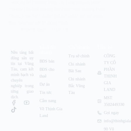
Thuộc dự án: Gateway Vũng Tàu Tổng quan sản phẩm
cho thuê Cho thuê biệt thự khu Phước Sơn, phường Phước
Thắng, Vũng Tàu – 261m² full nội thất là một sản phẩm
đang chào thuê trên hệ thống Thịnh…
Adminthinhgia
11/20/2025
Liên kết
Chi nhánh
Liên hệ
nhanh
Nền tảng bất
Trụ sở chính
CÔNG
động sản uy
BĐS bán
TY CỔ
tín tại Vũng
Chi nhánh
Tàu, cam kết
BĐS cho
PHẦN
Bãi Sau
minh bạch và
thuê
THỊNH
Chi nhánh
chuyên
GIA
Dự án
nghiệp trong
Bắc Vũng
LAND
từng giao
Tin tức
Tàu
dịch.
MST:
Cẩm nang
3502449330
Về Thịnh Gia
Gọi ngay
Land
info@thinhgial
90 Võ