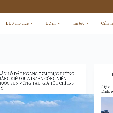
BĐS cho thuê
Dự án
Tin tức
Cẩm n
BÁN LÔ ĐẤT NGANG 7.7M TRỤC ĐƯỜNG
HÀNG ĐIỀU QUA DỰ ÁN CÔNG VIÊN
NƯỚC SUN VŨNG TÀU. GIÁ TỐT CHỈ 15.5
5 tỷ c
TỶ
Dinh, 