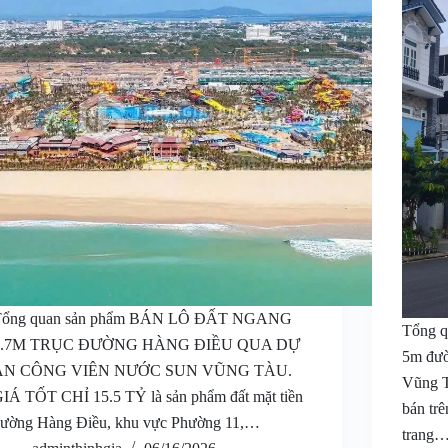
Tổng quan sản phẩm BÁN LÔ ĐẤT NGANG
Tổng q
7.7M TRỤC ĐƯỜNG HÀNG ĐIỀU QUA DỰ
5m đườ
ÁN CÔNG VIÊN NƯỚC SUN VŨNG TÀU.
Vũng T
IÁ TỐT CHỈ 15.5 TỶ là sản phẩm đất mặt tiền
bán tr
ường Hàng Điều, khu vực Phường 11,…
trang