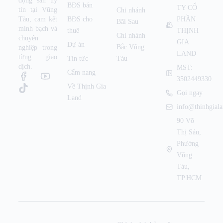
động sản uy
BĐS bán
TY CỔ
tín tại Vũng
Chi nhánh
Tàu, cam kết
BĐS cho
PHẦN
Bãi Sau
minh bạch và
thuê
THỊNH
Chi nhánh
chuyên
GIA
Dự án
Bắc Vũng
nghiệp trong
LAND
từng giao
Tin tức
Tàu
dịch.
MST:
Cẩm nang
3502449330
Về Thịnh Gia
Gọi ngay
Land
info@thinhgial
90 Võ
Thị Sáu,
Phường
Vũng
Tàu,
TP.HCM