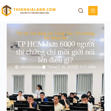
Tin tức bất động sản Vũng Tàu
,
Thị trường
bất động sản
TP HCM hơn 6000 người
thi chứng chỉ môi giới nói
lên điều gì?
adminthinhgia
Tháng 5 16, 2026
3:21 chiều
No Comments