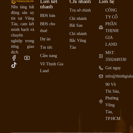
Liên kết
Chi nhánh
Liên hệ
nhanh
Nền tảng bất
Trụ sở chính
CÔNG
động sản uy
BĐS bán
TY CỔ
tín tại Vũng
Chi nhánh
Tàu, cam kết
BĐS cho
PHẦN
Bãi Sau
minh bạch và
thuê
THỊNH
Chi nhánh
chuyên
GIA
Dự án
Bắc Vũng
nghiệp trong
LAND
từng giao
Tin tức
Tàu
dịch.
MST:
Cẩm nang
3502449330
Về Thịnh Gia
Gọi ngay
Land
info@thinhgial
90 Võ
Thị Sáu,
Phường
Vũng
Tàu,
TP.HCM