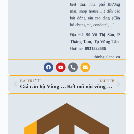
biệt thự, nhà phố thương
mại, shop house,…) đến các
bất động sản cao tầng (Căn
hộ chung cư, condotel,…).
Địa chỉ:
90 Võ Thị Sáu, P
Thắng Tam, Tp Vũng Tàu
.
Hotline:
0931522686
thinhgialand.vn
BÀI TRƯỚC
BÀI TIẾP
Giá căn hộ Vũng Tàu cuối năm 2026 sẽ biến động như thế nào?
Kết nối nội vùng Phường 8 Phường 10: “Chìa khóa” khơi thông dòng vốn BĐS trục 2/9.