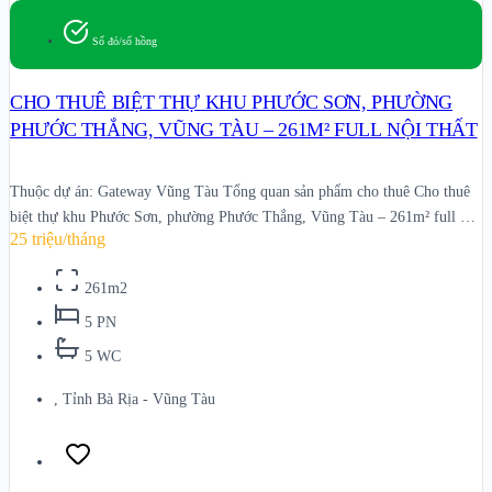
Sổ đỏ/sổ hồng
CHO THUÊ BIỆT THỰ KHU PHƯỚC SƠN, PHƯỜNG
PHƯỚC THẮNG, VŨNG TÀU – 261M² FULL NỘI THẤT
Thuộc dự án: Gateway Vũng Tàu Tổng quan sản phẩm cho thuê Cho thuê
biệt thự khu Phước Sơn, phường Phước Thắng, Vũng Tàu – 261m² full nội
25 triệu/tháng
thất là một sản phẩm đang chào thuê trên hệ thống Thịnh Gia Land. Nội
dung trang này được chuẩn hóa để
261m2
5 PN
5 WC
, Tỉnh Bà Rịa - Vũng Tàu