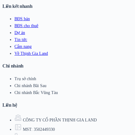
Liên kết nhanh
BĐS bán
BĐS cho thuê
Dự án
Tin tức
Cẩm nang
Về Thịnh Gia Land
Chi nhánh
Trụ sở chính
Chi nhánh Bãi Sau
Chi nhánh Bắc Vũng Tàu
Liên hệ
CÔNG TY CỔ PHẦN THỊNH GIA LAND
MST: 3502449330