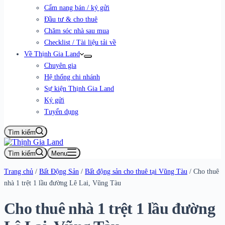
Cẩm nang bán / ký gửi
Đầu tư & cho thuê
Chăm sóc nhà sau mua
Checklist / Tài liệu tải về
Về Thịnh Gia Land
Chuyên gia
Hệ thống chi nhánh
Sự kiện Thịnh Gia Land
Ký gửi
Tuyển dụng
Tìm kiếm
Tìm kiếm
Menu
Trang chủ
/
Bất Động Sản
/
Bất động sản cho thuê tại Vũng Tàu
/
Cho thuê
nhà 1 trệt 1 lầu đường Lê Lai, Vũng Tàu
Cho thuê nhà 1 trệt 1 lầu đường