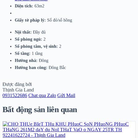
Diện tích:
63m2
Giấy tờ pháp lý:
Sổ đỏ/sổ hồng
Nội thất:
Đầy đủ
Số phòng ngủ:
2
Số phòng tắm, vệ sinh:
2
Số tầng:
1 tầng
Hướng nhà:
Đông
Hướng ban công:
Đông Bắc
Được đăng bởi
Thịnh Gia Land
0931522686
Chat qua Zalo
Gửi Mail
Bất động sản liên quan