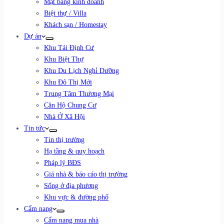
Mặt bằng kinh doanh
Biệt thự / Villa
Khách sạn / Homestay
Dự án
Khu Tái Định Cư
Khu Biệt Thự
Khu Du Lịch Nghỉ Dưỡng
Khu Đô Thị Mới
Trung Tâm Thương Mại
Căn Hộ Chung Cư
Nhà Ở Xã Hội
Tin tức
Tin thị trường
Hạ tầng & quy hoạch
Pháp lý BĐS
Giá nhà & báo cáo thị trường
Sống ở địa phương
Khu vực & đường phố
Cẩm nang
Cẩm nang mua nhà