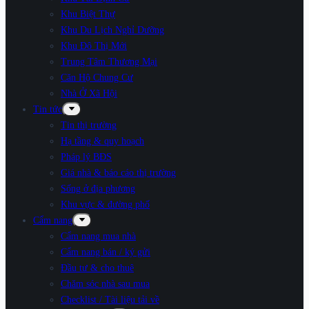
Khu Biệt Thự
Khu Du Lịch Nghỉ Dưỡng
Khu Đô Thị Mới
Trung Tâm Thương Mại
Căn Hộ Chung Cư
Nhà Ở Xã Hội
Tin tức
Tin thị trường
Hạ tầng & quy hoạch
Pháp lý BĐS
Giá nhà & báo cáo thị trường
Sống ở địa phương
Khu vực & đường phố
Cẩm nang
Cẩm nang mua nhà
Cẩm nang bán / ký gửi
Đầu tư & cho thuê
Chăm sóc nhà sau mua
Checklist / Tài liệu tải về