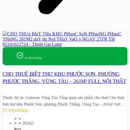
Sổ đỏ/sổ hồng
CHO THUÊ BIỆT THỰ KHU PHƯỚC SƠN, PHƯỜNG
PHƯỚC THẮNG, VŨNG TÀU – 261M² FULL NỘI THẤT
Thuộc dự án: Gateway Vũng Tàu Tổng quan sản phẩm cho thuê Cho thuê
biệt thự khu Phước Sơn, phường Phước Thắng, Vũng Tàu – 261m² full nội
25 triệu/tháng
thất là một sản phẩm đang chào thuê trên hệ thống Thịnh Gia Land. Nội
dung trang này được chuẩn hóa để
261m2