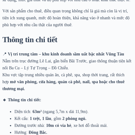
Với sản phẩm cho thuê, điều quan trọng không chỉ là giá mà còn là vị trí,
tiện ích xung quanh, mức độ hoàn thiện, khả năng vào ở nhanh và mức độ
phù hợp với nhu cầu thật của người thuê.
Thông tin chi tiết
📍
Vị trí trung tâm – khu kinh doanh sầm uất bậc nhất Vũng Tàu
Nằm trên trục đường Lê Lai, gần biển Bãi Trước, giao thông thuận tiện kết
nối Ba Cu – Lý Tự Trọng – Đồ Chiểu.
Khu vực tập trung nhiều quán ăn, cà phê, spa, shop thời trang, rất thích
hợp
mở văn phòng, cửa hàng, quán cà phê, nail, spa hoặc cho thuê
thương mại.
🔹 Thông tin chi tiết:
Diện tích:
63m²
(ngang 5,7m x dài 11,9m).
Kết cấu:
1 trệt, 1 lầu
, gồm
2 phòng ngủ.
Đường trước nhà:
10m có vỉa hè
, xe hơi đỗ thoải mái.
Hướng:
Đông Bắc.