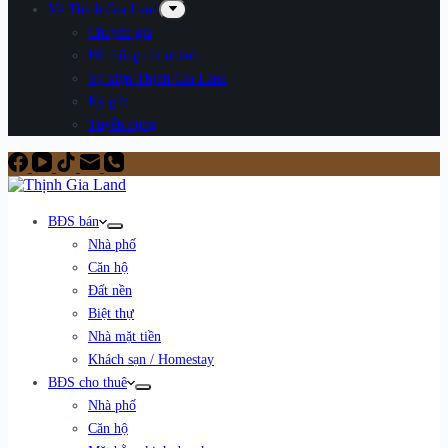
Về Thịnh Gia Land
Chuyên gia
Hệ thống chi nhánh
Sự kiện Thịnh Gia Land
Ký gửi
Tuyển dụng
BĐS bán
Nhà phố
Căn hộ
Đất nền
Biệt thự
Nhà mặt tiền
Khách sạn / Homestay
BĐS cho thuê
Nhà phố
Căn hộ